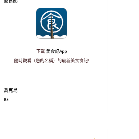
愛食記
下載
愛食記App
隨時觀看（您的名稱）的最新美食食記!
窩克島
IG