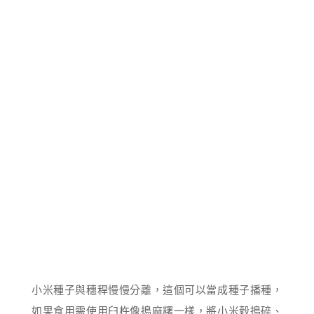
小米種子與穗稈慢慢分離，這個可以當成種子播種，
如果食用需使用臼杵像搗麻糬一樣，將小米穀搗碎、