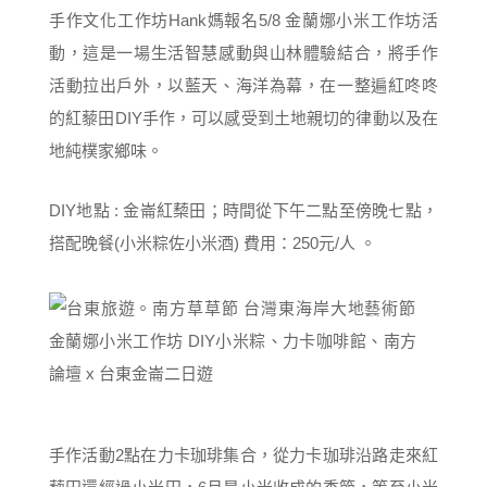
手作文化工作坊Hank媽報名5/8 金蘭娜小米工作坊活
動，這是一場生活智慧感動與山林體驗結合，將手作
活動拉出戶外，以藍天、海洋為幕，在一整遍紅咚咚
的紅藜田DIY手作，可以感受到土地親切的律動以及在
地純樸家鄉味。
DIY地點 : 金崙紅蔾田；時間從下午二點至傍晚七點，
搭配晚餐(小米粽佐小米酒) 費用：250元/人 。
手作活動2點在力卡珈琲集合，從力卡珈琲沿路走來紅