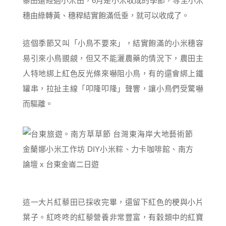
藜田還經過小米田，6月是小米收成的季節，等至小米
穗由綠轉黃、穗稈結實飽滿低垂，就可以收成了。
這個季節又叫「小鳥不要來」，結實飽滿的小米穗容
易引來小鳥覬覦，但又不能灑農藥的情況下，農田主
人特地綁上紅色反光條來嚇阻小鳥，有的還會綁上鐵
罐串，拉扯主線「叩隆叩隆」聲響，讓小鳥們受驚嚇
而驅離。
這一大片紅藜田已採收完畢，還留下紅色的梗與小片
葉子。紅咚咚的紅藜營養非常豐富，有穀類中的紅寶