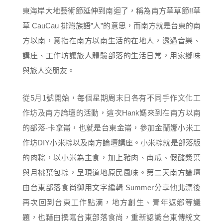
東海岸大地藝術節延伸到南迴了，稱為南方草草節!!草
草 CauCau 排灣族語”人”的意思，而南方就是台東的南
方以南，意指在南方以南生活的在地人，透過音樂、
講座、工作坊讓旅人體驗部落的生活日常，用家鄉味
與旅人交朋友。
從5月1號開始，每個星期周末日各有不同手作文化工
作坊及南方論壇的活動，這次Hank媽來到在南方以南
的部落-卡拿崙，也就是台東金崙，參加金蘭娜小米工
作坊DIY小米粽以及南方論壇講座。小米粽就是部落版
的肉粽，以小米為主食，加上豬肉、南瓜、假酸漿葉
與月桃葉包粽，呈現道地原民風味。第二天南方論壇
由台東部落食尚御用文字編輯 Summer分享他北漂後
再次回到台東工作點滴，地方創生、青年返鄉等議
題，也藉由撰寫台東部落食尚，重新認識台東傳統文