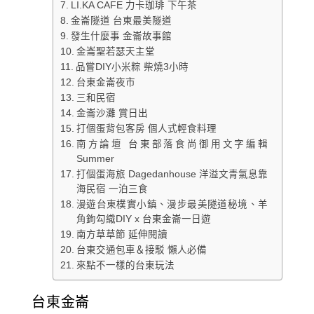
LI.KA CAFE 力卡珈琲 下午茶
金崙隧道 台東最美隧道
發生什麼事 金崙故事館
金崙聖若瑟天主堂
品嘗DIY小米粽 柴燒3小時
台東金崙夜市
三和民宿
金崙沙灘 賞日出
打個蛋背包客房 個人式輕食料理
南方論壇 台東部落食尚御用文字編輯
Summer
打個蛋海旅 Dagedanhouse 洋溢文青氣息靠
海民宿 一泊三食
漫遊台東樸實小鎮、漫步最美隧道秘境、羊
角鉤勾織DIY x 台東金崙一日遊
南方草草節 延伸閱讀
台東交通包車＆接駁 懶人必備
來點不一樣的台東玩法
台東金崙