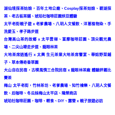
湖仙境採茶姑娘，百年土地公廟、Cosplay採茶姑娘、碧湖採
茶、老古板茶舖、琥珀社咖啡莊園烘豆體驗
太平老街親子遊 x 老爹農場、八玥人文餐飲、洋蔥植物染、手
洗愛玉、孝子路步道
台灣高山茶的故鄉 x 太平雲梯、富摩咖啡莊園、頂尖觀光農
場、二尖山嘜走步道、龍眼林茶
大地茶席逍遙行 x 太興 生元茶業大地茶席饗宴、華姐野菜鋪
子、草本傳奇香草園
大山自在民宿，古樸風情三合院民宿 x 龍眼林茶廠 體驗評鑑比
賽茶
梅山 太平老街，竹林茶坊、老爹農場、知竹檜樂、八玥人文餐
飲、后咖啡、冬瓜妹梅山太平店、隆榮商店
琥珀社咖啡莊園，咖啡、輕食、DIY、露營 x 親子旅遊必訪